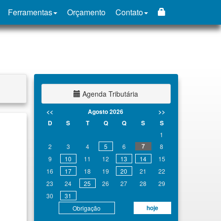
Ferramentas
Orçamento
Contato
Agenda Tributária
<<
Agosto 2026
>>
D
S
T
Q
Q
S
S
1
7
2
3
4
5
6
8
9
10
11
12
13
14
15
16
17
18
19
20
21
22
23
24
25
26
27
28
29
30
31
hoje
Obrigação