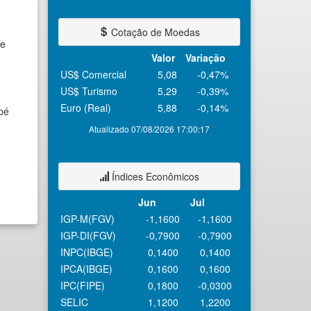
Cotação de Moedas
 e
Valor
Variação
US$ Comercial
5,08
-0,47%
US$ Turismo
5,29
-0,39%
Euro (Real)
5,88
-0,14%
pé
Atualizado 07/08/2026 17:00:17
Índices Econômicos
Jun
Jul
IGP-M(FGV)
-1,1600
-1,1600
IGP-DI(FGV)
-0,7900
-0,7900
INPC(IBGE)
0,1400
0,1400
IPCA(IBGE)
0,1600
0,1600
IPC(FIPE)
0,1800
-0,0300
SELIC
1,1200
1,2200