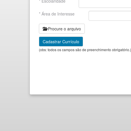
* Escolaridade
* Área de Interesse
Procure o arquivo
(obs: todos os campos são de preenchimento obrigatório.