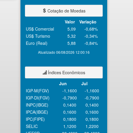
Cotação de Moedas
Valor
Variação
US$ Comercial
5,09
-0,68%
US$ Turismo
5,32
-0,34%
Euro (Real)
5,88
-0,84%
Atualizado 06/08/2026 12:00:16
Índices Econômicos
Jun
Jul
IGP-M(FGV)
-1,1600
-1,1600
IGP-DI(FGV)
-0,7900
-0,7900
INPC(IBGE)
0,1400
0,1400
IPCA(IBGE)
0,1600
0,1600
IPC(FIPE)
0,1800
0,1800
SELIC
1,1200
1,2200