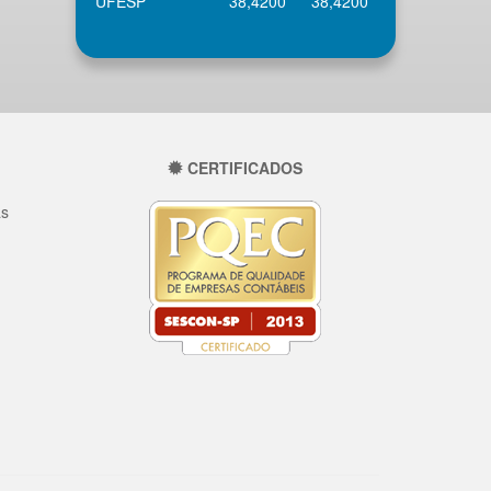
UFESP
38,4200
38,4200
CERTIFICADOS
as