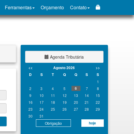
Ferramentas
Orçamento
Contato
Agenda Tributária
<<
Agosto 2026
>>
D
S
T
Q
Q
S
S
1
6
2
3
4
5
7
8
9
10
11
12
13
14
15
16
17
18
19
20
21
22
23
24
25
26
27
28
29
30
31
hoje
Obrigação